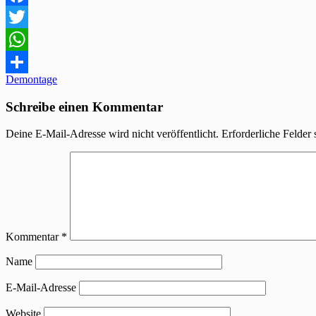
Facebook
Twitter
WhatsApp
Beitragsnavigation
Demontage
Teilen
Schreibe einen Kommentar
Deine E-Mail-Adresse wird nicht veröffentlicht.
Erforderliche Felder 
Kommentar
*
Name
E-Mail-Adresse
Website