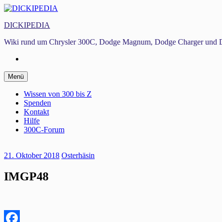
Zum
Inhalt
DICKIPEDIA
springen
Wiki rund um Chrysler 300C, Dodge Magnum, Dodge Charger und D
Facebook
Zum
Menü
Inhalt
springen
Wissen von 300 bis Z
Spenden
Kontakt
Hilfe
300C-Forum
21. Oktober 2018
Osterhäsin
IMGP48