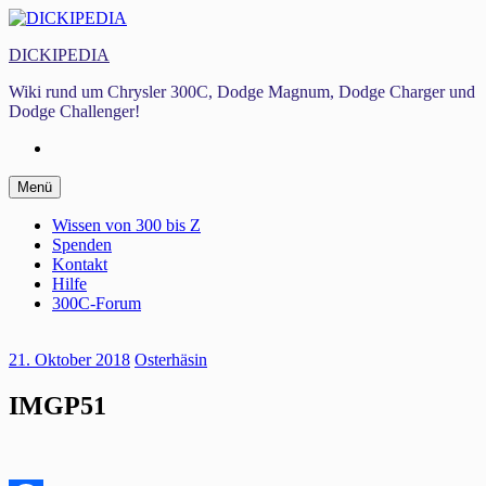
Zum
Inhalt
DICKIPEDIA
springen
Wiki rund um Chrysler 300C, Dodge Magnum, Dodge Charger und
Dodge Challenger!
Facebook
Zum
Menü
Inhalt
springen
Wissen von 300 bis Z
Spenden
Kontakt
Hilfe
300C-Forum
21. Oktober 2018
Osterhäsin
IMGP51