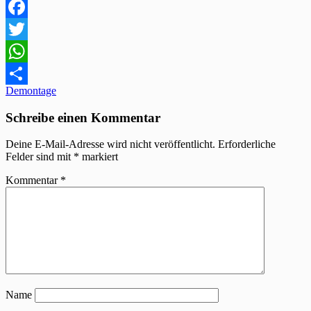
Facebook
Twitter
WhatsApp
Beitragsnavigation
Demontage
Teilen
Schreibe einen Kommentar
Deine E-Mail-Adresse wird nicht veröffentlicht.
Erforderliche
Felder sind mit
*
markiert
Kommentar
*
Name