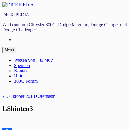
Zum
Inhalt
DICKIPEDIA
springen
Wiki rund um Chrysler 300C, Dodge Magnum, Dodge Charger und
Dodge Challenger!
Facebook
Zum
Menü
Inhalt
springen
Wissen von 300 bis Z
Spenden
Kontakt
Hilfe
300C-Forum
21. Oktober 2018
Osterhäsin
LShinten3