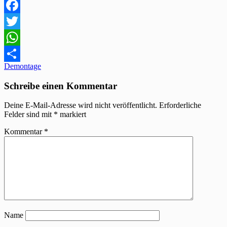
Facebook
Twitter
WhatsApp
Beitragsnavigation
Demontage
Teilen
Schreibe einen Kommentar
Deine E-Mail-Adresse wird nicht veröffentlicht.
Erforderliche
Felder sind mit
*
markiert
Kommentar
*
Name