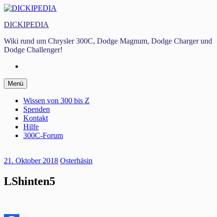
Zum
Inhalt
DICKIPEDIA
springen
Wiki rund um Chrysler 300C, Dodge Magnum, Dodge Charger und
Dodge Challenger!
Facebook
Zum
Menü
Inhalt
springen
Wissen von 300 bis Z
Spenden
Kontakt
Hilfe
300C-Forum
21. Oktober 2018
Osterhäsin
LShinten5