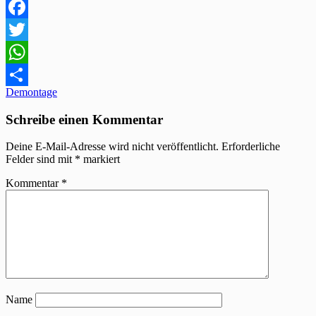
Facebook
Twitter
WhatsApp
Beitragsnavigation
Demontage
Teilen
Schreibe einen Kommentar
Deine E-Mail-Adresse wird nicht veröffentlicht.
Erforderliche
Felder sind mit
*
markiert
Kommentar
*
Name