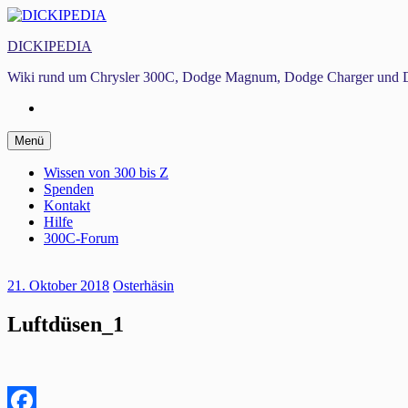
Zum
Inhalt
DICKIPEDIA
springen
Wiki rund um Chrysler 300C, Dodge Magnum, Dodge Charger und D
Facebook
Zum
Menü
Inhalt
springen
Wissen von 300 bis Z
Spenden
Kontakt
Hilfe
300C-Forum
21. Oktober 2018
Osterhäsin
Luftdüsen_1