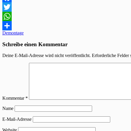
Facebook
Twitter
WhatsApp
Beitragsnavigation
Demontage
Teilen
Schreibe einen Kommentar
Deine E-Mail-Adresse wird nicht veröffentlicht.
Erforderliche Felder 
Kommentar
*
Name
E-Mail-Adresse
Website