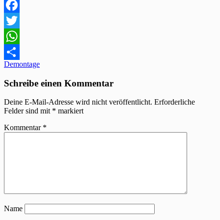
Facebook
Twitter
WhatsApp
Beitragsnavigation
Demontage
Teilen
Schreibe einen Kommentar
Deine E-Mail-Adresse wird nicht veröffentlicht.
Erforderliche
Felder sind mit
*
markiert
Kommentar
*
Name