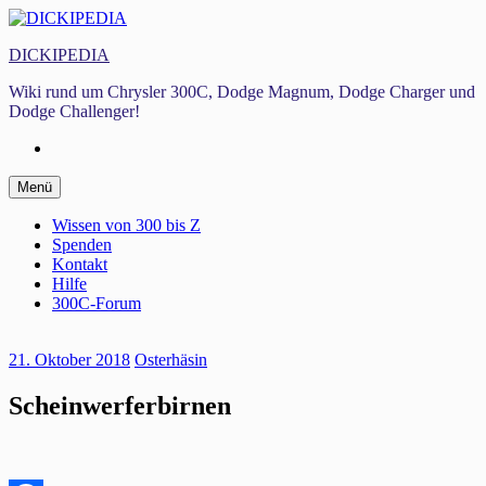
Zum
Inhalt
DICKIPEDIA
springen
Wiki rund um Chrysler 300C, Dodge Magnum, Dodge Charger und
Dodge Challenger!
Facebook
Zum
Menü
Inhalt
springen
Wissen von 300 bis Z
Spenden
Kontakt
Hilfe
300C-Forum
21. Oktober 2018
Osterhäsin
Scheinwerferbirnen