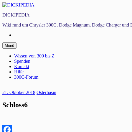
Zum
Inhalt
DICKIPEDIA
springen
Wiki rund um Chrysler 300C, Dodge Magnum, Dodge Charger und D
Facebook
Zum
Menü
Inhalt
springen
Wissen von 300 bis Z
Spenden
Kontakt
Hilfe
300C-Forum
21. Oktober 2018
Osterhäsin
Schloss6