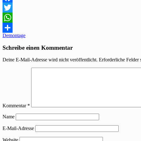
Facebook
Twitter
WhatsApp
Beitragsnavigation
Demontage
Teilen
Schreibe einen Kommentar
Deine E-Mail-Adresse wird nicht veröffentlicht.
Erforderliche Felder 
Kommentar
*
Name
E-Mail-Adresse
Website