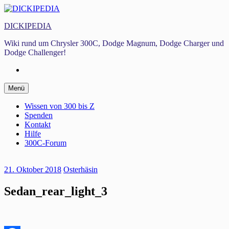
Zum
Inhalt
DICKIPEDIA
springen
Wiki rund um Chrysler 300C, Dodge Magnum, Dodge Charger und
Dodge Challenger!
Facebook
Zum
Menü
Inhalt
springen
Wissen von 300 bis Z
Spenden
Kontakt
Hilfe
300C-Forum
21. Oktober 2018
Osterhäsin
Sedan_rear_light_3