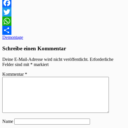
Facebook
Twitter
WhatsApp
Beitragsnavigation
Demontage
Teilen
Schreibe einen Kommentar
Deine E-Mail-Adresse wird nicht veröffentlicht.
Erforderliche
Felder sind mit
*
markiert
Kommentar
*
Name