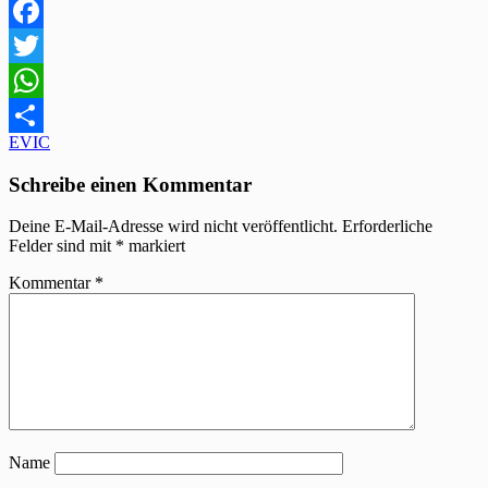
Facebook
Twitter
WhatsApp
Beitragsnavigation
EVIC
Teilen
Schreibe einen Kommentar
Deine E-Mail-Adresse wird nicht veröffentlicht.
Erforderliche
Felder sind mit
*
markiert
Kommentar
*
Name