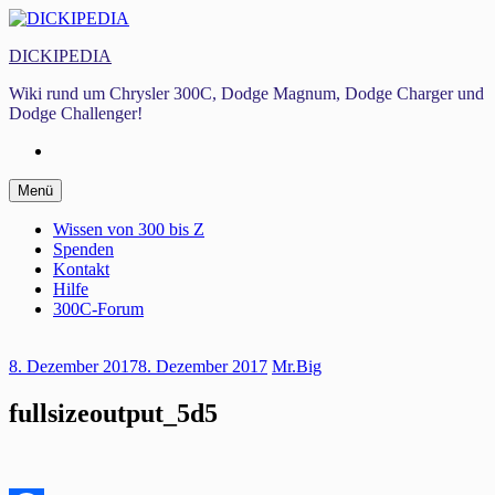
Zum
Inhalt
DICKIPEDIA
springen
Wiki rund um Chrysler 300C, Dodge Magnum, Dodge Charger und
Dodge Challenger!
Facebook
Zum
Menü
Inhalt
springen
Wissen von 300 bis Z
Spenden
Kontakt
Hilfe
300C-Forum
8. Dezember 2017
8. Dezember 2017
Mr.Big
fullsizeoutput_5d5