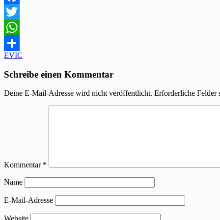
Facebook
Twitter
WhatsApp
Beitragsnavigation
EVIC
Teilen
Schreibe einen Kommentar
Deine E-Mail-Adresse wird nicht veröffentlicht.
Erforderliche Felder 
Kommentar
*
Name
E-Mail-Adresse
Website