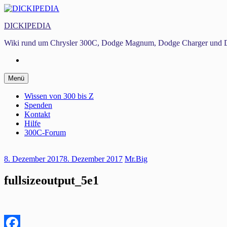
Zum
Inhalt
DICKIPEDIA
springen
Wiki rund um Chrysler 300C, Dodge Magnum, Dodge Charger und D
Facebook
Zum
Menü
Inhalt
springen
Wissen von 300 bis Z
Spenden
Kontakt
Hilfe
300C-Forum
8. Dezember 2017
8. Dezember 2017
Mr.Big
fullsizeoutput_5e1