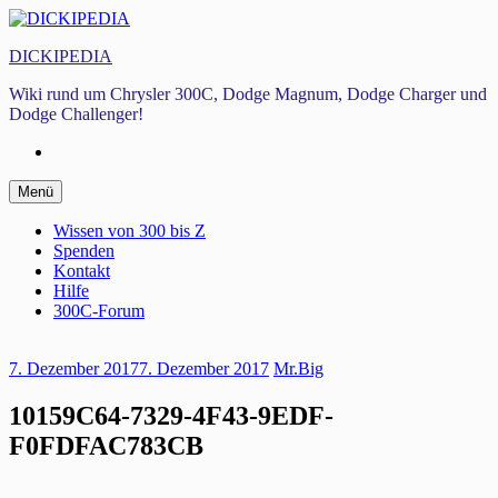
Zum
Inhalt
DICKIPEDIA
springen
Wiki rund um Chrysler 300C, Dodge Magnum, Dodge Charger und
Dodge Challenger!
Facebook
Zum
Menü
Inhalt
springen
Wissen von 300 bis Z
Spenden
Kontakt
Hilfe
300C-Forum
7. Dezember 2017
7. Dezember 2017
Mr.Big
10159C64-7329-4F43-9EDF-
F0FDFAC783CB