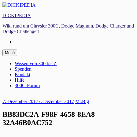
Zum
Inhalt
DICKIPEDIA
springen
Wiki rund um Chrysler 300C, Dodge Magnum, Dodge Charger und
Dodge Challenger!
Facebook
Zum
Menü
Inhalt
springen
Wissen von 300 bis Z
Spenden
Kontakt
Hilfe
300C-Forum
7. Dezember 2017
7. Dezember 2017
Mr.Big
BB83DC2A-F98F-4658-8EA8-
32A46B0AC752