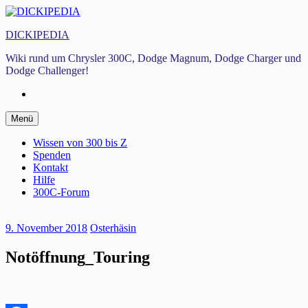
Zum
Inhalt
DICKIPEDIA
springen
Wiki rund um Chrysler 300C, Dodge Magnum, Dodge Charger und
Dodge Challenger!
Facebook
Zum
Menü
Inhalt
springen
Wissen von 300 bis Z
Spenden
Kontakt
Hilfe
300C-Forum
9. November 2018
Osterhäsin
Notöffnung_Touring