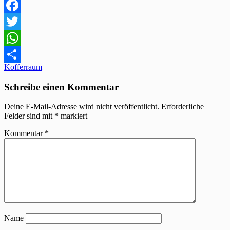
Facebook
Twitter
WhatsApp
Beitragsnavigation
Kofferraum
Teilen
Schreibe einen Kommentar
Deine E-Mail-Adresse wird nicht veröffentlicht.
Erforderliche
Felder sind mit
*
markiert
Kommentar
*
Name