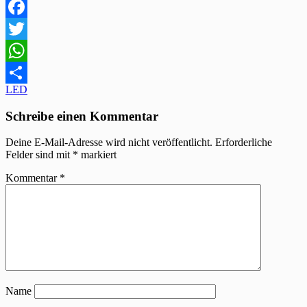
Facebook
Twitter
WhatsApp
Beitragsnavigation
LED
Teilen
Schreibe einen Kommentar
Deine E-Mail-Adresse wird nicht veröffentlicht.
Erforderliche
Felder sind mit
*
markiert
Kommentar
*
Name