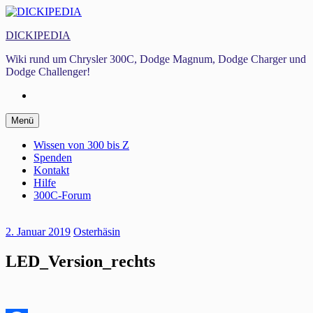
Zum
Inhalt
DICKIPEDIA
springen
Wiki rund um Chrysler 300C, Dodge Magnum, Dodge Charger und
Dodge Challenger!
Facebook
Zum
Menü
Inhalt
springen
Wissen von 300 bis Z
Spenden
Kontakt
Hilfe
300C-Forum
2. Januar 2019
Osterhäsin
LED_Version_rechts