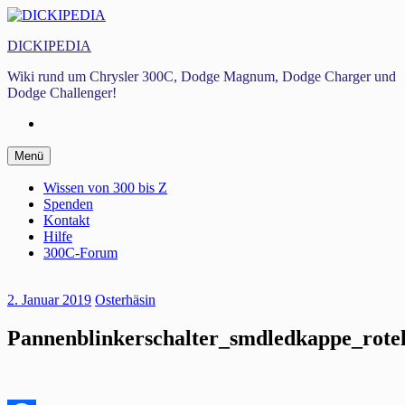
Zum
Inhalt
DICKIPEDIA
springen
Wiki rund um Chrysler 300C, Dodge Magnum, Dodge Charger und
Dodge Challenger!
Facebook
Zum
Menü
Inhalt
springen
Wissen von 300 bis Z
Spenden
Kontakt
Hilfe
300C-Forum
2. Januar 2019
Osterhäsin
Pannenblinkerschalter_smdledkappe_rote