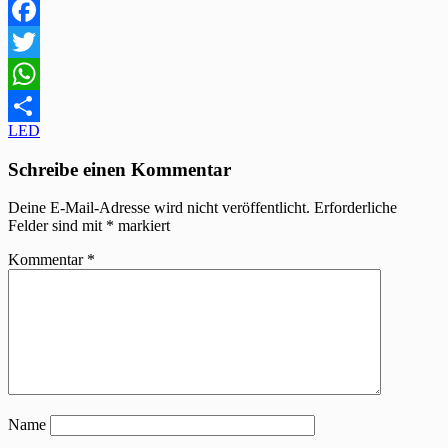
Facebook
Twitter
WhatsApp
Beitragsnavigation
LED
Teilen
Schreibe einen Kommentar
Deine E-Mail-Adresse wird nicht veröffentlicht.
Erforderliche
Felder sind mit
*
markiert
Kommentar
*
Name