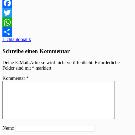
Facebook
Twitter
WhatsApp
Beitragsnavigation
Lichtautomatik
Teilen
Schreibe einen Kommentar
Deine E-Mail-Adresse wird nicht veröffentlicht.
Erforderliche
Felder sind mit
*
markiert
Kommentar
*
Name