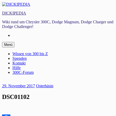
Zum
Inhalt
DICKIPEDIA
springen
Wiki rund um Chrysler 300C, Dodge Magnum, Dodge Charger und
Dodge Challenger!
Facebook
Zum
Menü
Inhalt
springen
Wissen von 300 bis Z
Spenden
Kontakt
Hilfe
300C-Forum
29. November 2017
Osterhäsin
DSC01102