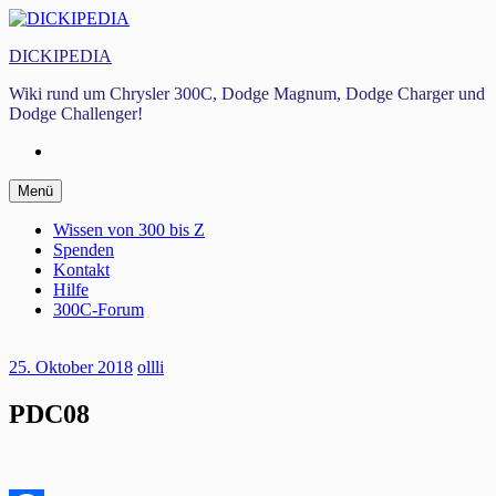
Zum
Inhalt
DICKIPEDIA
springen
Wiki rund um Chrysler 300C, Dodge Magnum, Dodge Charger und
Dodge Challenger!
Facebook
Zum
Menü
Inhalt
springen
Wissen von 300 bis Z
Spenden
Kontakt
Hilfe
300C-Forum
25. Oktober 2018
ollli
PDC08