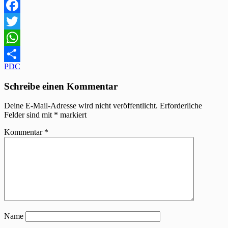
Facebook
Twitter
WhatsApp
Beitragsnavigation
PDC
Teilen
Schreibe einen Kommentar
Deine E-Mail-Adresse wird nicht veröffentlicht.
Erforderliche
Felder sind mit
*
markiert
Kommentar
*
Name