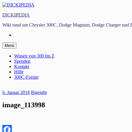
Zum
Inhalt
DICKIPEDIA
springen
Wiki rund um Chrysler 300C, Dodge Magnum, Dodge Charger und D
Facebook
Zum
Menü
Inhalt
springen
Wissen von 300 bis Z
Spenden
Kontakt
Hilfe
300C-Forum
6. Januar 2018
Bigeight
image_113998