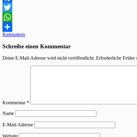
Facebook
Twitter
WhatsApp
Beitragsnavigation
Radmuttern
Teilen
Schreibe einen Kommentar
Deine E-Mail-Adresse wird nicht veröffentlicht.
Erforderliche Felder 
Kommentar
*
Name
E-Mail-Adresse
Website