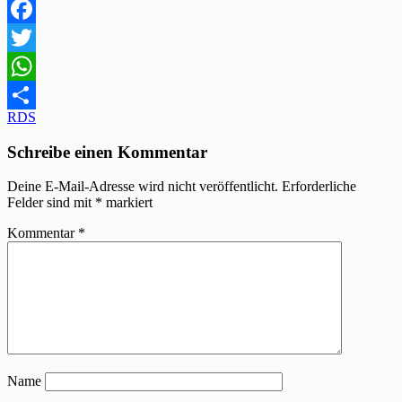
Facebook
Twitter
WhatsApp
Beitragsnavigation
RDS
Teilen
Schreibe einen Kommentar
Deine E-Mail-Adresse wird nicht veröffentlicht.
Erforderliche
Felder sind mit
*
markiert
Kommentar
*
Name