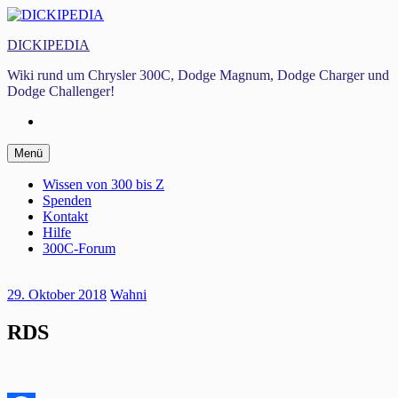
Zum
Inhalt
DICKIPEDIA
springen
Wiki rund um Chrysler 300C, Dodge Magnum, Dodge Charger und
Dodge Challenger!
Facebook
Zum
Menü
Inhalt
springen
Wissen von 300 bis Z
Spenden
Kontakt
Hilfe
300C-Forum
29. Oktober 2018
Wahni
RDS