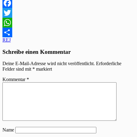
Facebook
Twitter
WhatsApp
Beitragsnavigation
REJ
Teilen
Schreibe einen Kommentar
Deine E-Mail-Adresse wird nicht veröffentlicht.
Erforderliche
Felder sind mit
*
markiert
Kommentar
*
Name