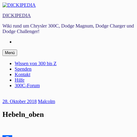
Zum
Inhalt
DICKIPEDIA
springen
Wiki rund um Chrysler 300C, Dodge Magnum, Dodge Charger und
Dodge Challenger!
Facebook
Zum
Menü
Inhalt
springen
Wissen von 300 bis Z
Spenden
Kontakt
Hilfe
300C-Forum
28. Oktober 2018
Malcolm
Hebeln_oben