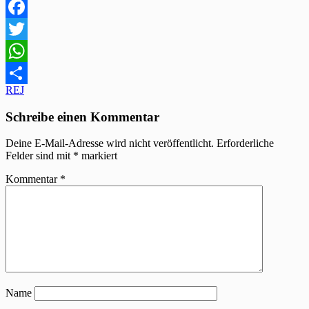
Facebook
Twitter
WhatsApp
Beitragsnavigation
REJ
Teilen
Schreibe einen Kommentar
Deine E-Mail-Adresse wird nicht veröffentlicht.
Erforderliche
Felder sind mit
*
markiert
Kommentar
*
Name