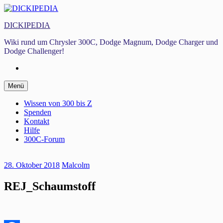
Zum
Inhalt
DICKIPEDIA
springen
Wiki rund um Chrysler 300C, Dodge Magnum, Dodge Charger und
Dodge Challenger!
Facebook
Zum
Menü
Inhalt
springen
Wissen von 300 bis Z
Spenden
Kontakt
Hilfe
300C-Forum
28. Oktober 2018
Malcolm
REJ_Schaumstoff