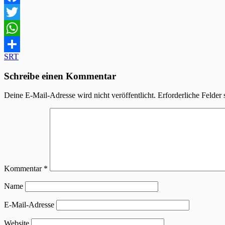
Facebook
Twitter
WhatsApp
Beitragsnavigation
SRT
Teilen
Schreibe einen Kommentar
Deine E-Mail-Adresse wird nicht veröffentlicht.
Erforderliche Felder 
Kommentar
*
Name
E-Mail-Adresse
Website