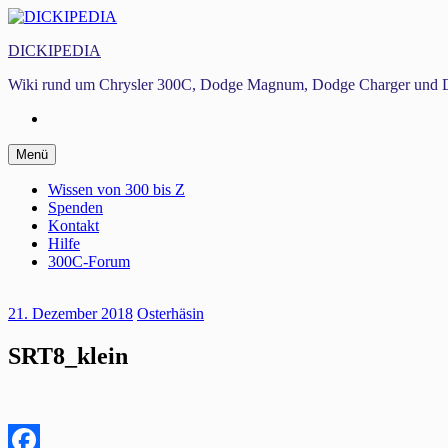
Zum
Inhalt
DICKIPEDIA
springen
Wiki rund um Chrysler 300C, Dodge Magnum, Dodge Charger und D
Facebook
Zum
Menü
Inhalt
springen
Wissen von 300 bis Z
Spenden
Kontakt
Hilfe
300C-Forum
21. Dezember 2018
Osterhäsin
SRT8_klein