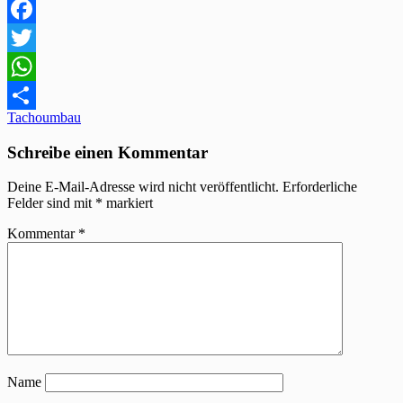
Facebook
Twitter
WhatsApp
Beitragsnavigation
Tachoumbau
Teilen
Schreibe einen Kommentar
Deine E-Mail-Adresse wird nicht veröffentlicht.
Erforderliche
Felder sind mit
*
markiert
Kommentar
*
Name