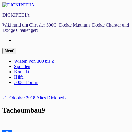
Zum
Inhalt
DICKIPEDIA
springen
Wiki rund um Chrysler 300C, Dodge Magnum, Dodge Charger und
Dodge Challenger!
Facebook
Zum
Menü
Inhalt
springen
Wissen von 300 bis Z
Spenden
Kontakt
Hilfe
300C-Forum
21. Oktober 2018
Altes Dickipedia
Tachoumbau9