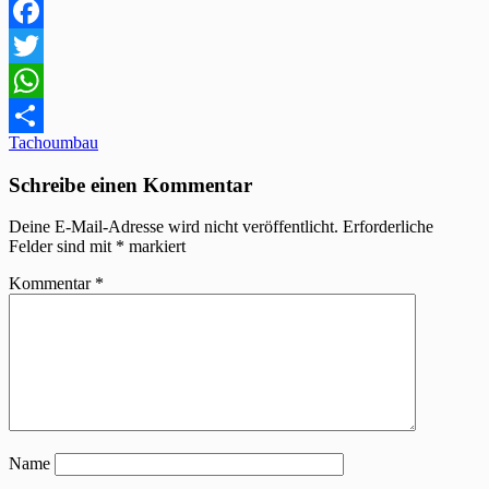
Facebook
Twitter
WhatsApp
Beitragsnavigation
Tachoumbau
Teilen
Schreibe einen Kommentar
Deine E-Mail-Adresse wird nicht veröffentlicht.
Erforderliche
Felder sind mit
*
markiert
Kommentar
*
Name