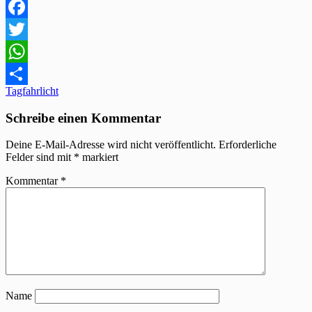
Facebook
Twitter
WhatsApp
Beitragsnavigation
Tagfahrlicht
Teilen
Schreibe einen Kommentar
Deine E-Mail-Adresse wird nicht veröffentlicht.
Erforderliche
Felder sind mit
*
markiert
Kommentar
*
Name