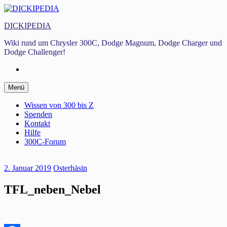
Zum
Inhalt
DICKIPEDIA
springen
Wiki rund um Chrysler 300C, Dodge Magnum, Dodge Charger und
Dodge Challenger!
Facebook
Zum
Menü
Inhalt
springen
Wissen von 300 bis Z
Spenden
Kontakt
Hilfe
300C-Forum
2. Januar 2019
Osterhäsin
TFL_neben_Nebel