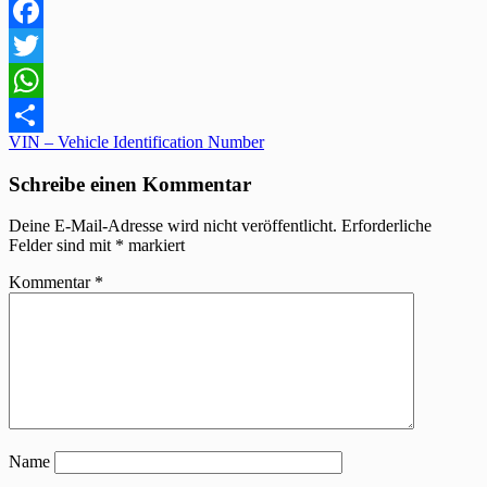
Facebook
Twitter
WhatsApp
Beitragsnavigation
VIN – Vehicle Identification Number
Teilen
Schreibe einen Kommentar
Deine E-Mail-Adresse wird nicht veröffentlicht.
Erforderliche
Felder sind mit
*
markiert
Kommentar
*
Name