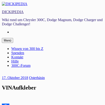
Zum
Inhalt
DICKIPEDIA
springen
Wiki rund um Chrysler 300C, Dodge Magnum, Dodge Charger und
Dodge Challenger!
Facebook
Zum
Menü
Inhalt
springen
Wissen von 300 bis Z
Spenden
Kontakt
Hilfe
300C-Forum
17. Oktober 2018
Osterhäsin
VINAufkleber