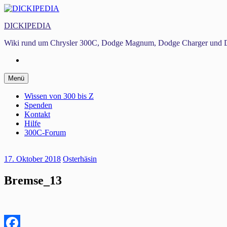
Zum
Inhalt
DICKIPEDIA
springen
Wiki rund um Chrysler 300C, Dodge Magnum, Dodge Charger und D
Facebook
Zum
Menü
Inhalt
springen
Wissen von 300 bis Z
Spenden
Kontakt
Hilfe
300C-Forum
17. Oktober 2018
Osterhäsin
Bremse_13