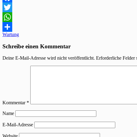
Facebook
Twitter
WhatsApp
Beitragsnavigation
Wartung
Teilen
Schreibe einen Kommentar
Deine E-Mail-Adresse wird nicht veröffentlicht.
Erforderliche Felder 
Kommentar
*
Name
E-Mail-Adresse
Website