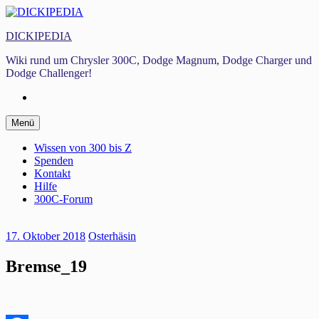
Zum
Inhalt
DICKIPEDIA
springen
Wiki rund um Chrysler 300C, Dodge Magnum, Dodge Charger und
Dodge Challenger!
Facebook
Zum
Menü
Inhalt
springen
Wissen von 300 bis Z
Spenden
Kontakt
Hilfe
300C-Forum
17. Oktober 2018
Osterhäsin
Bremse_19