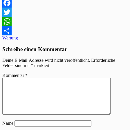
Facebook
Twitter
WhatsApp
Beitragsnavigation
Wartung
Teilen
Schreibe einen Kommentar
Deine E-Mail-Adresse wird nicht veröffentlicht.
Erforderliche
Felder sind mit
*
markiert
Kommentar
*
Name