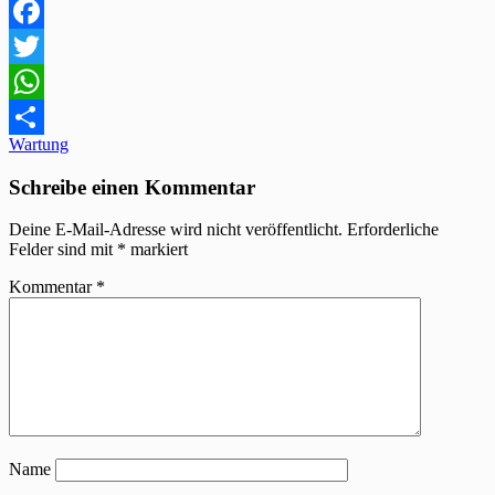
Facebook
Twitter
WhatsApp
Beitragsnavigation
Wartung
Teilen
Schreibe einen Kommentar
Deine E-Mail-Adresse wird nicht veröffentlicht.
Erforderliche
Felder sind mit
*
markiert
Kommentar
*
Name