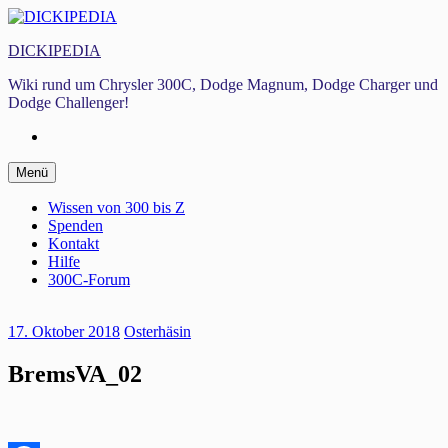
Zum
Inhalt
DICKIPEDIA
springen
Wiki rund um Chrysler 300C, Dodge Magnum, Dodge Charger und
Dodge Challenger!
Facebook
Zum
Menü
Inhalt
springen
Wissen von 300 bis Z
Spenden
Kontakt
Hilfe
300C-Forum
17. Oktober 2018
Osterhäsin
BremsVA_02