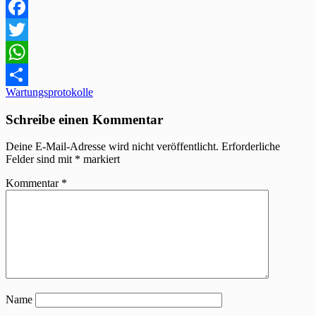
Facebook
Twitter
WhatsApp
Beitragsnavigation
Wartungsprotokolle
Teilen
Schreibe einen Kommentar
Deine E-Mail-Adresse wird nicht veröffentlicht.
Erforderliche
Felder sind mit
*
markiert
Kommentar
*
Name