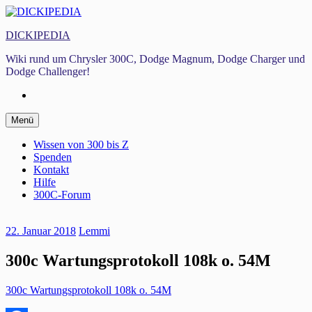
Zum
Inhalt
DICKIPEDIA
springen
Wiki rund um Chrysler 300C, Dodge Magnum, Dodge Charger und
Dodge Challenger!
Facebook
Zum
Menü
Inhalt
springen
Wissen von 300 bis Z
Spenden
Kontakt
Hilfe
300C-Forum
22. Januar 2018
Lemmi
300c Wartungsprotokoll 108k o. 54M
300c Wartungsprotokoll 108k o. 54M