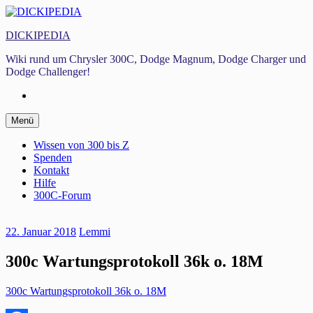
Zum
Inhalt
DICKIPEDIA
springen
Wiki rund um Chrysler 300C, Dodge Magnum, Dodge Charger und
Dodge Challenger!
Facebook
Zum
Menü
Inhalt
springen
Wissen von 300 bis Z
Spenden
Kontakt
Hilfe
300C-Forum
22. Januar 2018
Lemmi
300c Wartungsprotokoll 36k o. 18M
300c Wartungsprotokoll 36k o. 18M