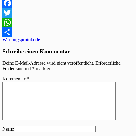
Facebook
Twitter
WhatsApp
Beitragsnavigation
Wartungsprotokolle
Teilen
Schreibe einen Kommentar
Deine E-Mail-Adresse wird nicht veröffentlicht.
Erforderliche
Felder sind mit
*
markiert
Kommentar
*
Name