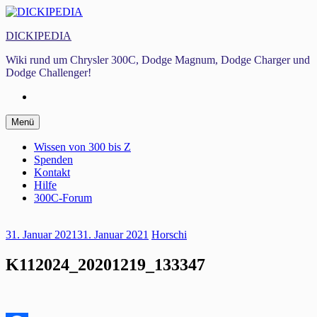
Zum
Inhalt
DICKIPEDIA
springen
Wiki rund um Chrysler 300C, Dodge Magnum, Dodge Charger und
Dodge Challenger!
Facebook
Zum
Menü
Inhalt
springen
Wissen von 300 bis Z
Spenden
Kontakt
Hilfe
300C-Forum
31. Januar 2021
31. Januar 2021
Horschi
K112024_20201219_133347