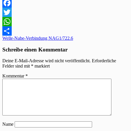
Facebook
Twitter
WhatsApp
Beitragsnavigation
Welle-Nabe-Verbindung NAG1/722.6
Teilen
Schreibe einen Kommentar
Deine E-Mail-Adresse wird nicht veröffentlicht.
Erforderliche
Felder sind mit
*
markiert
Kommentar
*
Name