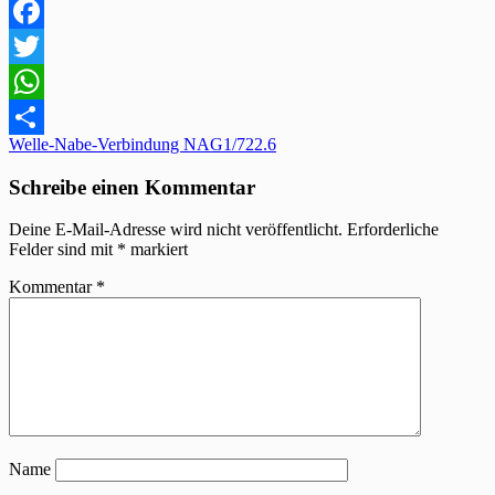
Facebook
Twitter
WhatsApp
Beitragsnavigation
Welle-Nabe-Verbindung NAG1/722.6
Teilen
Schreibe einen Kommentar
Deine E-Mail-Adresse wird nicht veröffentlicht.
Erforderliche
Felder sind mit
*
markiert
Kommentar
*
Name