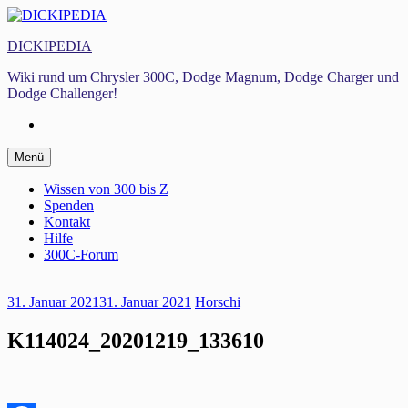
Zum
Inhalt
DICKIPEDIA
springen
Wiki rund um Chrysler 300C, Dodge Magnum, Dodge Charger und
Dodge Challenger!
Facebook
Zum
Menü
Inhalt
springen
Wissen von 300 bis Z
Spenden
Kontakt
Hilfe
300C-Forum
31. Januar 2021
31. Januar 2021
Horschi
K114024_20201219_133610