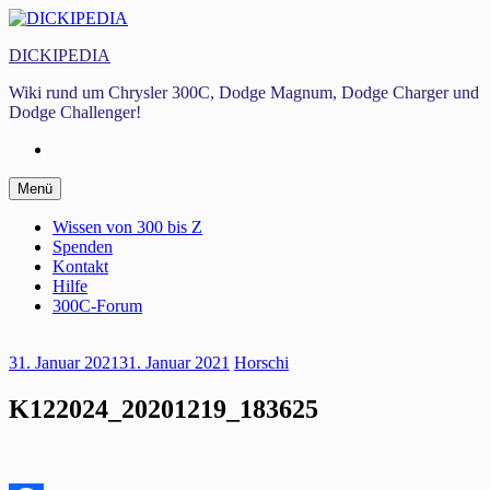
Zum
Inhalt
DICKIPEDIA
springen
Wiki rund um Chrysler 300C, Dodge Magnum, Dodge Charger und
Dodge Challenger!
Facebook
Zum
Menü
Inhalt
springen
Wissen von 300 bis Z
Spenden
Kontakt
Hilfe
300C-Forum
31. Januar 2021
31. Januar 2021
Horschi
K122024_20201219_183625