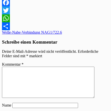
Facebook
Twitter
WhatsApp
Beitragsnavigation
Welle-Nabe-Verbindung NAG1/722.6
Teilen
Schreibe einen Kommentar
Deine E-Mail-Adresse wird nicht veröffentlicht.
Erforderliche
Felder sind mit
*
markiert
Kommentar
*
Name