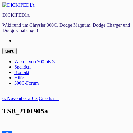
Zum
Inhalt
DICKIPEDIA
springen
Wiki rund um Chrysler 300C, Dodge Magnum, Dodge Charger und
Dodge Challenger!
Facebook
Zum
Menü
Inhalt
springen
Wissen von 300 bis Z
Spenden
Kontakt
Hilfe
300C-Forum
6. November 2018
Osterhäsin
TSB_2101905a