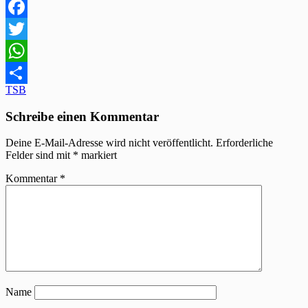
Facebook
Twitter
WhatsApp
Beitragsnavigation
TSB
Teilen
Schreibe einen Kommentar
Deine E-Mail-Adresse wird nicht veröffentlicht.
Erforderliche
Felder sind mit
*
markiert
Kommentar
*
Name