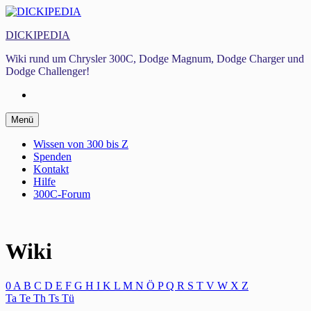
Zum
Inhalt
DICKIPEDIA
springen
Wiki rund um Chrysler 300C, Dodge Magnum, Dodge Charger und
Dodge Challenger!
Facebook
Zum
Menü
Inhalt
springen
Wissen von 300 bis Z
Spenden
Kontakt
Hilfe
300C-Forum
Wiki
0
A
B
C
D
E
F
G
H
I
K
L
M
N
Ö
P
Q
R
S
T
V
W
X
Z
Ta
Te
Th
Ts
Tü