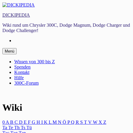
Zum
Inhalt
DICKIPEDIA
springen
Wiki rund um Chrysler 300C, Dodge Magnum, Dodge Charger und
Dodge Challenger!
Facebook
Zum
Menü
Inhalt
springen
Wissen von 300 bis Z
Spenden
Kontakt
Hilfe
300C-Forum
Wiki
0
A
B
C
D
E
F
G
H
I
K
L
M
N
Ö
P
Q
R
S
T
V
W
X
Z
Ta
Te
Th
Ts
Tü
Tac
Tag
Tan