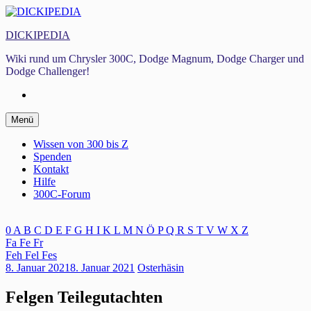
Zum
Inhalt
DICKIPEDIA
springen
Wiki rund um Chrysler 300C, Dodge Magnum, Dodge Charger und
Dodge Challenger!
Facebook
Zum
Menü
Inhalt
springen
Wissen von 300 bis Z
Spenden
Kontakt
Hilfe
300C-Forum
0
A
B
C
D
E
F
G
H
I
K
L
M
N
Ö
P
Q
R
S
T
V
W
X
Z
Fa
Fe
Fr
Feh
Fel
Fes
8. Januar 2021
8. Januar 2021
Osterhäsin
Felgen Teilegutachten