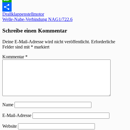
WhatsApp
Beitragsnavigation
Drallklappenstellmotor
Teilen
Welle-Nabe-Verbindung NAG1/722.6
Schreibe einen Kommentar
Deine E-Mail-Adresse wird nicht veröffentlicht.
Erforderliche
Felder sind mit
*
markiert
Kommentar
*
Name
E-Mail-Adresse
Website