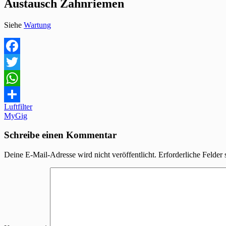
Austausch Zahnriemen
Siehe
Wartung
Facebook
Twitter
WhatsApp
Beitragsnavigation
Luftfilter
Teilen
MyGig
Schreibe einen Kommentar
Deine E-Mail-Adresse wird nicht veröffentlicht.
Erforderliche Felder 