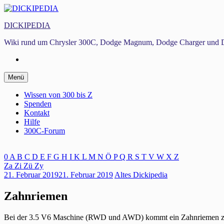
Zum
Inhalt
DICKIPEDIA
springen
Wiki rund um Chrysler 300C, Dodge Magnum, Dodge Charger und D
Facebook
Zum
Menü
Inhalt
springen
Wissen von 300 bis Z
Spenden
Kontakt
Hilfe
300C-Forum
0
A
B
C
D
E
F
G
H
I
K
L
M
N
Ö
P
Q
R
S
T
V
W
X
Z
Za
Zi
Zü
Zy
21. Februar 2019
21. Februar 2019
Altes Dickipedia
Zahnriemen
Bei der 3.5 V6 Maschine (RWD und AWD) kommt ein Zahnriemen zum E