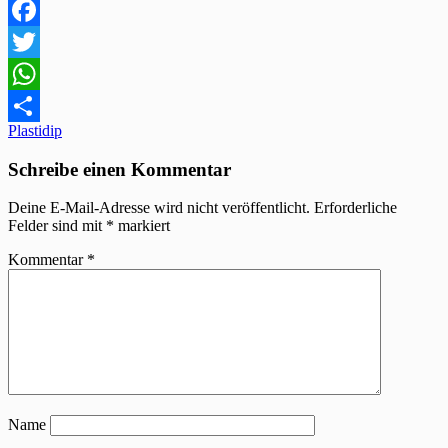
Facebook
Twitter
WhatsApp
Beitragsnavigation
Plastidip
Teilen
Schreibe einen Kommentar
Deine E-Mail-Adresse wird nicht veröffentlicht.
Erforderliche
Felder sind mit
*
markiert
Kommentar
*
Name