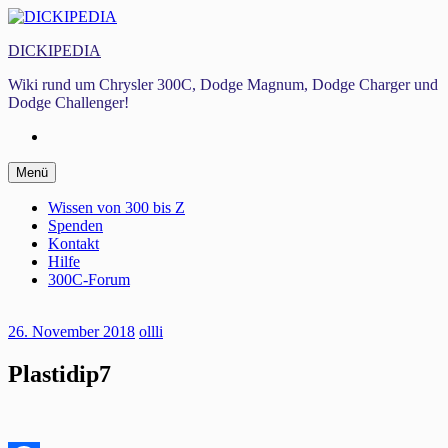
Zum
Inhalt
DICKIPEDIA
springen
Wiki rund um Chrysler 300C, Dodge Magnum, Dodge Charger und
Dodge Challenger!
Facebook
Zum
Menü
Inhalt
springen
Wissen von 300 bis Z
Spenden
Kontakt
Hilfe
300C-Forum
26. November 2018
ollli
Plastidip7