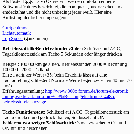
Als Easter Eggs – also Ostereier – werden undokumentierte
Software-Features bezeichnet, die man quasi „aus Versehen“ mal
entdeckt hat und die nicht unbedingt jeder weiß. Hier eine
Auflistung der bisher eingetragenen:
Gurtgebimmel
Lichtautomatik
Top Speed
(ganz unten)
Betriebsstatistik/Betriebsstundenzähler:
Schlüssel auf ACC,
Tageskilometerstick am Tacho 5 Sekunden oder länger drücken
Beispiel: 100.000km gelaufen, Betriebsstunden 2000 = Rechnung
100.000 : 2000 = 50km/h
Ein zu geringer Wert (<35) beim Ergebnis lässt auf eine
Tachodrehung schließen! Normale Werte liegen zwischen 40 und 70
km/h.
Erfahrungssammlung:
http://www.300c-forum.de/forum/elektronik-
tuning-werkstatt-und-umr%C3%BCstung/elektronik/14485-
betriebsstundenanzeige
Tacho Funktionstest:
Schlüssel auf ACC, Tageskilometerstick am
Tacho drücken und gedrückt halten, Schlüssel auf ON
Fehlercodes anzeigen/Schlüsseltrick:
3 mal zwischen ACC und
ON hin und herschalten