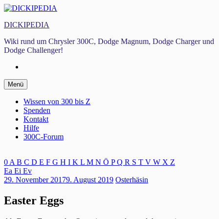
Zum
Inhalt
DICKIPEDIA
springen
Wiki rund um Chrysler 300C, Dodge Magnum, Dodge Charger und
Dodge Challenger!
Facebook
Zum
Menü
Inhalt
springen
Wissen von 300 bis Z
Spenden
Kontakt
Hilfe
300C-Forum
0
A
B
C
D
E
F
G
H
I
K
L
M
N
Ö
P
Q
R
S
T
V
W
X
Z
Ea
Ei
Ev
29. November 2017
9. August 2019
Osterhäsin
Easter Eggs