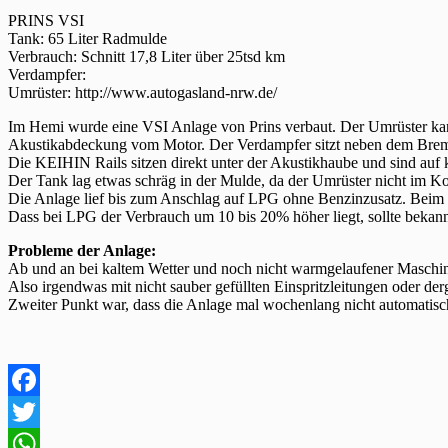
PRINS VSI
Tank: 65 Liter Radmulde
Verbrauch: Schnitt 17,8 Liter über 25tsd km
Verdampfer:
Umrüster: http://www.autogasland-nrw.de/
Im Hemi wurde eine VSI Anlage von Prins verbaut. Der Umrüster kan
Akustikabdeckung vom Motor. Der Verdampfer sitzt neben dem Brems
Die KEIHIN Rails sitzen direkt unter der Akustikhaube und sind auf
Der Tank lag etwas schräg in der Mulde, da der Umrüster nicht im K
Die Anlage lief bis zum Anschlag auf LPG ohne Benzinzusatz. Beim W
Dass bei LPG der Verbrauch um 10 bis 20% höher liegt, sollte bekann
Probleme der Anlage:
Ab und an bei kaltem Wetter und noch nicht warmgelaufener Maschine
Also irgendwas mit nicht sauber gefüllten Einspritzleitungen oder der
Zweiter Punkt war, dass die Anlage mal wochenlang nicht automatisc
Facebook
Twitter