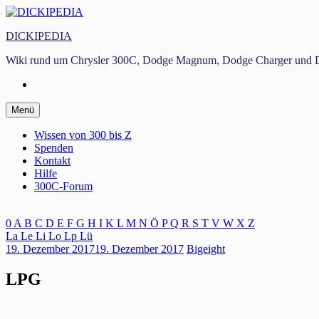
Zum
Inhalt
DICKIPEDIA
springen
Wiki rund um Chrysler 300C, Dodge Magnum, Dodge Charger und D
Facebook
Zum
Menü
Inhalt
springen
Wissen von 300 bis Z
Spenden
Kontakt
Hilfe
300C-Forum
0
A
B
C
D
E
F
G
H
I
K
L
M
N
Ö
P
Q
R
S
T
V
W
X
Z
La
Le
Li
Lo
Lp
Lü
19. Dezember 2017
19. Dezember 2017
Bigeight
LPG