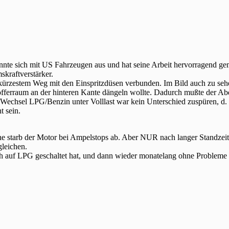
nte sich mit US Fahrzeugen aus und hat seine Arbeit hervorragend ge
kraftverstärker.
 kürzestem Weg mit den Einspritzdüsen verbunden. Im Bild auch zu seh
offerraum an der hinteren Kante dängeln wollte. Dadurch mußte der A
echsel LPG/Benzin unter Volllast war kein Unterschied zuspüren, d. h
t sein.
 starb der Motor bei Ampelstops ab. Aber NUR nach langer Standzeit u
gleichen.
h auf LPG geschaltet hat, und dann wieder monatelang ohne Probleme l