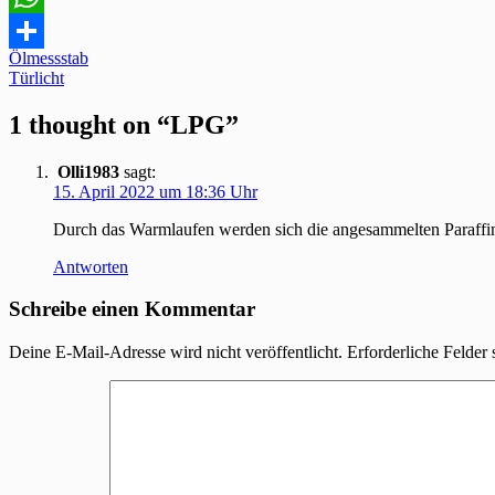
WhatsApp
Beitragsnavigation
Ölmessstab
Teilen
Türlicht
1 thought on “LPG”
Olli1983
sagt:
15. April 2022 um 18:36 Uhr
Durch das Warmlaufen werden sich die angesammelten Paraffine
Antworten
Schreibe einen Kommentar
Deine E-Mail-Adresse wird nicht veröffentlicht.
Erforderliche Felder 